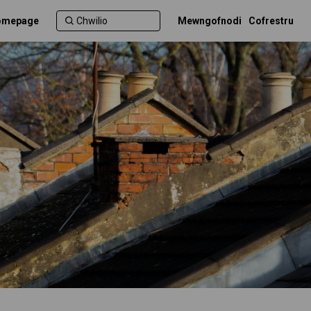
Homepage
Mewngofnodi
Cofrestru