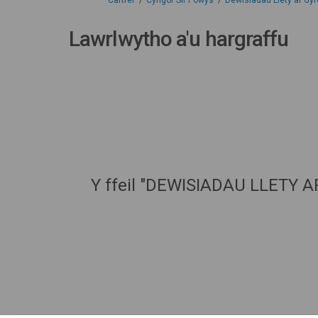
Cartref
Cyngor Sir Powys
Dewisiadau Llety ar Gyf
Lawrlwytho a'u hargraffu
Y ffeil "DEWISIADAU LLETY 