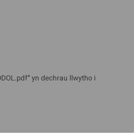
L.pdf" yn dechrau llwytho i