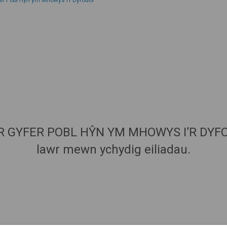
er Pobl Hŷn ym Mhowys i’r Dyfodol
AR GYFER POBL HŶN YM MHOWYS I’R DYFODO
lawr mewn ychydig eiliadau.