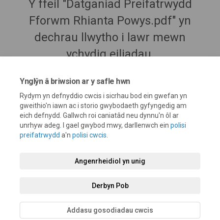
Y ffeil "Datganiad Preifatrwydd
Fforwm Rhianta Powys.pdf" yn
dechrau llwytho i lawr mewn
ychydig eiliadau.
Ynglŷn â briwsion ar y safle hwn
Rydym yn defnyddio cwcis i sicrhau bod ein gwefan yn
gweithio'n iawn ac i storio gwybodaeth gyfyngedig am
eich defnydd. Gallwch roi caniatâd neu dynnu'n ôl ar
unrhyw adeg. I gael gwybod mwy, darllenwch ein
polisi
preifatrwydd
a'n
polisi cwcis
.
Telerau ac Amodau
Polisi preifatrwydd
Polisi Cymedroli
Angenrheidiol yn unig
Datganiad Hygyrchedd
Cymorth technegol
Polisi Cwcis
Derbyn Pob
Map o'r safle
Addasu gosodiadau cwcis