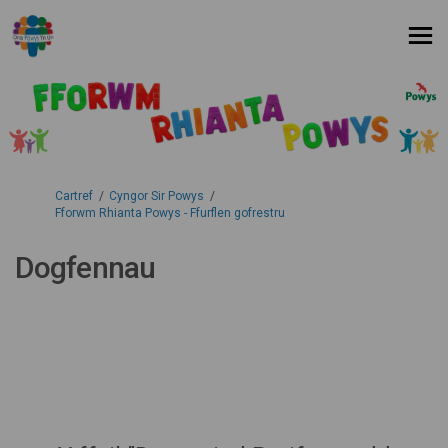
Rydych yma:
Cartref
Cyngor Sir Powys
Fforwm Rhianta Powys - Ffurflen gofrestru
Dogfennau