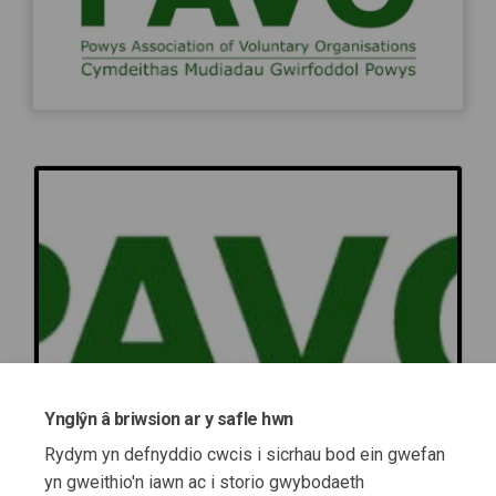
Ynglŷn â briwsion ar y safle hwn
Rydym yn defnyddio cwcis i sicrhau bod ein gwefan
yn gweithio'n iawn ac i storio gwybodaeth