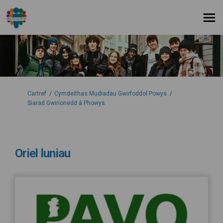
Rydych yma:
Cartref
Cymdeithas Mudiadau Gwirfoddol Powys
Siarad Gwirionedd â Phowys
Oriel luniau