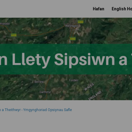
Hafan
English 
n a Theithwyr - Ymgynghoriad Opsiynau Safle