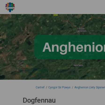
Rydych yma:
Cartref
Cyngor Sir Powys
Anghenion Llety Sipsiw
Dogfennau