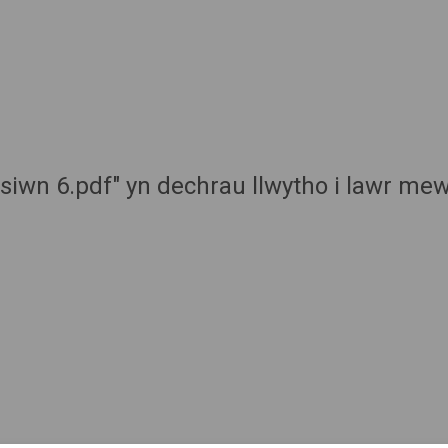
Opsiwn 6.pdf" yn dechrau llwytho i lawr mew