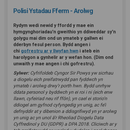
Polisi Ystadau Fferm - Arolwg
Rydym wedi newid y ffordd y mae ein
hymgynghoriadau'n gweithio yn ddiweddar sy'n
golygu mai dim ond un ymateb y gallwn ei
dderbyn fesul person. Bydd angen i
chi
gofrestru ar y llwyfan hwn
i ateb ein
harolygon a gynhelir ar y wefan hon. (Dim ond
unwaith y mae angen i chi gofrestru).
Sylwer:
Cyfrifoldeb Cyngor Sir Powys yw sicrhau
a diogelu eich preifatrwydd pan fyddwch yn
ymateb i arolwg drwy’r porth hwn. Bydd unrhyw
ddata personol y byddwch yn ei roi i ni (eich enw
llawn, cyfeiriad neu rif ffôn), yn cael ei storio’n
ddiogel am gyfnod cyfyngedig yn unig, ac fe’i
defnyddir at y dibenion a ddisgrifiwyd yn yr arolwg
yn unig ac yn unol â’r Rheoliad Diogelu Data
Cyffredinol y DU (GDPR) a DPA 2018. Cliciwch ar y