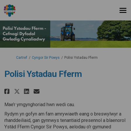
Rydych yma:
Cartref
Cyngor Sir Powys
Polisi Ystadau Fferm
Polisi Ystadau Fferm
Rhannu Polisi Ystadau Fferm ar 
Rhannu Polisi Ystadau Ffer
E-bost Polisi Ystadau Ff
Rhannu Polisi Ystadau Fferm 
Mae’r ymgynghoriad hwn wedi cau.
Rydym yn gofyn am farn amrywiaeth eang o breswylwyr a
rhanddeiliaid, gan gynnwys tenantiaid presennol a blaenorol
Ystâd Fferm Cyngor Sir Powys, aelodau o'r gymuned