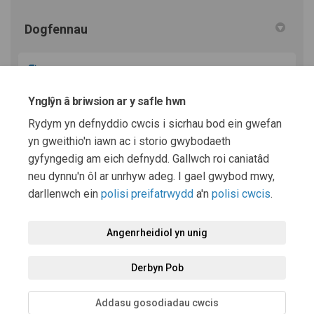
Dogfennau
Polisi Ystadau Fferm - Cefnogi Dyfodol Gwledig
Cynaliadwy.docx (267 KB) (docx)
Ynglŷn â briwsion ar y safle hwn
Rydym yn defnyddio cwcis i sicrhau bod ein gwefan
Polisi Ystadau Fferm - Ffurflen Adborth.pdf (213 KB)
yn gweithio'n iawn ac i storio gwybodaeth
(pdf)
gyfyngedig am eich defnydd. Gallwch roi caniatâd
neu dynnu'n ôl ar unrhyw adeg. I gael gwybod mwy,
darllenwch ein
polisi preifatrwydd
a'n
polisi cwcis
.
Telerau ac Amodau
Polisi preifatrwydd
Polisi Cymedroli
Angenrheidiol yn unig
Datganiad Hygyrchedd
Cymorth technegol
Polisi Cwcis
Derbyn Pob
Map o'r safle
Addasu gosodiadau cwcis