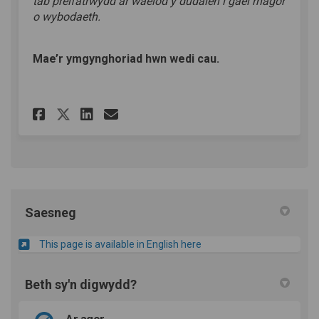
tab preifatrwydd ar waelod y dudalen i gael rhagor
o wybodaeth.
Mae’r ymgynghoriad hwn wedi cau.
Rhannu Polisi Ystadau Fferm 
Rhannu Polisi Ystadau F
E-bost Polisi Ystadau
Rhannu Polisi Ystadau Ffer
Saesneg
This page is available in English here
Beth sy'n digwydd?