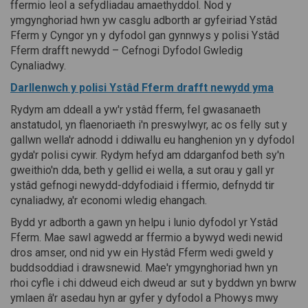
ffermio leol a sefydliadau amaethyddol. Nod y
ymgynghoriad hwn yw casglu adborth ar gyfeiriad Ystâd
Fferm y Cyngor yn y dyfodol gan gynnwys y polisi Ystâd
Fferm drafft newydd – Cefnogi Dyfodol Gwledig
Cynaliadwy.
Darllenwch y polisi Ystâd Fferm drafft newydd yma
Rydym am ddeall a yw'r ystâd fferm, fel gwasanaeth
anstatudol, yn flaenoriaeth i'n preswylwyr, ac os felly sut y
gallwn wella'r adnodd i ddiwallu eu hanghenion yn y dyfodol
gyda'r polisi cywir. Rydym hefyd am ddarganfod beth sy'n
gweithio'n dda, beth y gellid ei wella, a sut orau y gall yr
ystâd gefnogi newydd-ddyfodiaid i ffermio, defnydd tir
cynaliadwy, a'r economi wledig ehangach.
Bydd yr adborth a gawn yn helpu i lunio dyfodol yr Ystâd
Fferm. Mae sawl agwedd ar ffermio a bywyd wedi newid
dros amser, ond nid yw ein Hystâd Fferm wedi gweld y
buddsoddiad i drawsnewid. Mae'r ymgynghoriad hwn yn
rhoi cyfle i chi ddweud eich dweud ar sut y byddwn yn bwrw
ymlaen â'r asedau hyn ar gyfer y dyfodol a Phowys mwy