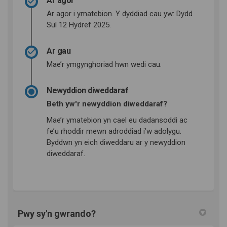
Ar agor
Ar agor i ymatebion. Y dyddiad cau yw: Dydd
Sul 12 Hydref 2025.
Ar gau
Mae’r ymgynghoriad hwn wedi cau.
Newyddion diweddaraf
Beth yw'r newyddion diweddaraf?
Mae’r ymatebion yn cael eu dadansoddi ac
fe’u rhoddir mewn adroddiad i’w adolygu.
Byddwn yn eich diweddaru ar y newyddion
diweddaraf.
Pwy sy'n gwrando?