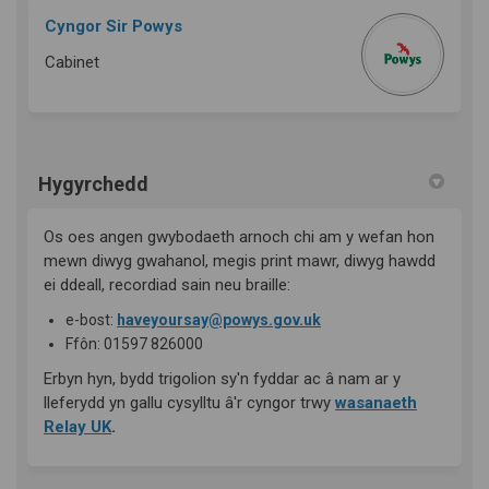
Cyngor Sir Powys
Cabinet
Hygyrchedd
Os oes angen gwybodaeth arnoch chi am y wefan hon
mewn diwyg gwahanol, megis print mawr, diwyg hawdd
ei ddeall, recordiad sain neu braille:
(Dolen allanol)
(Dolen allanol)
e-bost:
haveyoursay@powys.gov.uk
Ffôn: 01597 826000
Erbyn hyn, bydd trigolion sy'n fyddar ac â nam ar y
lleferydd yn gallu cysylltu â'r cyngor trwy
wasanaeth
(Dolen allanol)
Relay UK
.