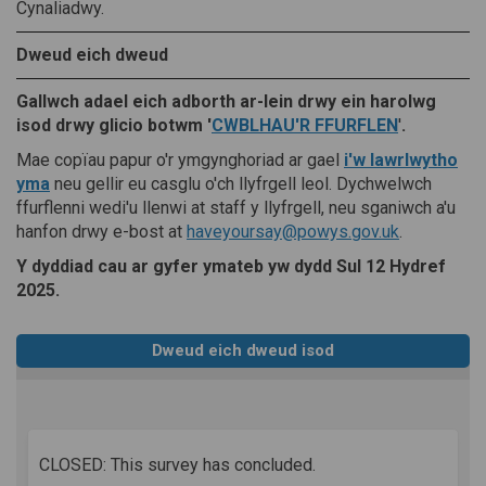
Cynaliadwy.
Dweud eich dweud
Gallwch adael eich adborth ar-lein drwy ein harolwg
isod drwy glicio botwm '
CWBLHAU'R FFURFLEN
'
.
Mae copïau papur o'r ymgynghoriad ar gael
i
'
w lawrlwytho
yma
neu gellir eu casglu o'ch llyfrgell leol. Dychwelwch
ffurflenni wedi'u llenwi at staff y llyfrgell, neu sganiwch a'u
(Dolen allan
hanfon drwy e-bost at
haveyoursay@powys.gov.uk
.
Y dyddiad cau ar gyfer ymateb yw dydd Sul 12 Hydref
2025.
Dweud eich dweud isod
CLOSED: This survey has concluded.