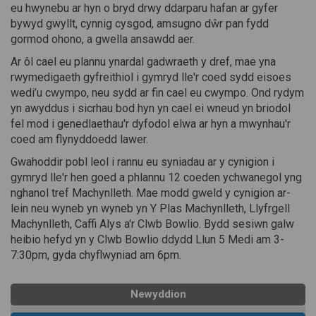
eu hwynebu ar hyn o bryd drwy ddarparu hafan ar gyfer
bywyd gwyllt, cynnig cysgod, amsugno dŵr pan fydd
gormod ohono, a gwella ansawdd aer.
Ar ôl cael eu plannu ynardal gadwraeth y dref, mae yna
rwymedigaeth gyfreithiol i gymryd lle'r coed sydd eisoes
wedi’u cwympo, neu sydd ar fin cael eu cwympo. Ond rydym
yn awyddus i sicrhau bod hyn yn cael ei wneud yn briodol
fel mod i genedlaethau'r dyfodol elwa ar hyn a mwynhau'r
coed am flynyddoedd lawer.
Gwahoddir pobl leol i rannu eu syniadau ar y cynigion i
gymryd lle'r hen goed a phlannu 12 coeden ychwanegol yng
nghanol tref Machynlleth. Mae modd gweld y cynigion ar-
lein neu wyneb yn wyneb yn Y Plas Machynlleth, Llyfrgell
Machynlleth, Caffi Alys a'r Clwb Bowlio. Bydd sesiwn galw
heibio hefyd yn y Clwb Bowlio ddydd Llun 5 Medi am 3-
7:30pm, gyda chyflwyniad am 6pm.
Newyddion