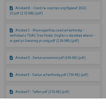
Atodiad B – Coed i’w cwympo yng Ngaeaf 2022-
23.pdf (2.35 MB) (pdf)
Atodiad C - Rhywogaethau coed arfaethedig –
detholiad o TDAG Tree Finder. Dogfen o darddiad allanol –
ar gael yn Saesneg yn unig.pdf (2.06 MB) (pdf)
Atodiad D - Darlun presennol.pdf (696 KB) (pdf)
Atodiad E - Darlun arfaethedig.pdf (736 KB) (pdf)
Atodiad F - Taflen.pdf (376 KB) (pdf)