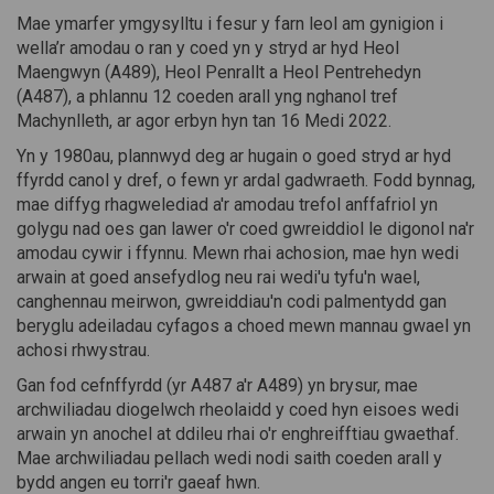
Mae ymarfer ymgysylltu i fesur y farn leol am gynigion i
wella’r amodau o ran y coed yn y stryd ar hyd Heol
Maengwyn (A489), Heol Penrallt a Heol Pentrehedyn
(A487), a phlannu 12 coeden arall yng nghanol tref
Machynlleth, ar agor erbyn hyn tan 16 Medi 2022.
Yn y 1980au, plannwyd deg ar hugain o goed stryd ar hyd
ffyrdd canol y dref, o fewn yr ardal gadwraeth. Fodd bynnag,
mae diffyg rhagwelediad a'r amodau trefol anffafriol yn
golygu nad oes gan lawer o'r coed gwreiddiol le digonol na'r
amodau cywir i ffynnu. Mewn rhai achosion, mae hyn wedi
arwain at goed ansefydlog neu rai wedi'u tyfu'n wael,
canghennau meirwon, gwreiddiau'n codi palmentydd gan
beryglu adeiladau cyfagos a choed mewn mannau gwael yn
achosi rhwystrau.
Gan fod cefnffyrdd (yr A487 a'r A489) yn brysur, mae
archwiliadau diogelwch rheolaidd y coed hyn eisoes wedi
arwain yn anochel at ddileu rhai o'r enghreifftiau gwaethaf.
Mae archwiliadau pellach wedi nodi saith coeden arall y
bydd angen eu torri'r gaeaf hwn.