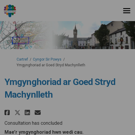
Rydych yma:
Cartref
Cyngor Sir Powys
Ymgynghoriad ar Goed Stryd Machynlleth
Ymgynghoriad ar Goed Stryd
Machynlleth
Rhannu Ymgynghoriad ar Goed S
Rhannu Ymgynghoriad ar Go
E-bost Ymgynghoriad ar
Rhannu Ymgynghoriad ar Goed
Consultation has concluded
Mae’r ymgynghoriad hwn wedi cau.