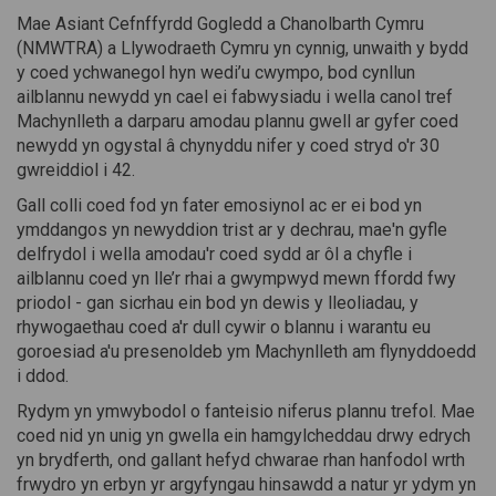
Mae Asiant Cefnffyrdd Gogledd a Chanolbarth Cymru
(NMWTRA) a Llywodraeth Cymru yn cynnig, unwaith y bydd
y coed ychwanegol hyn wedi’u cwympo, bod cynllun
ailblannu newydd yn cael ei fabwysiadu i wella canol tref
Machynlleth a darparu amodau plannu gwell ar gyfer coed
newydd yn ogystal â chynyddu nifer y coed stryd o'r 30
gwreiddiol i 42.
Gall colli coed fod yn fater emosiynol ac er ei bod yn
ymddangos yn newyddion trist ar y dechrau, mae'n gyfle
delfrydol i wella amodau'r coed sydd ar ôl a chyfle i
ailblannu coed yn lle’r rhai a gwympwyd mewn ffordd fwy
priodol - gan sicrhau ein bod yn dewis y lleoliadau, y
rhywogaethau coed a'r dull cywir o blannu i warantu eu
goroesiad a'u presenoldeb ym Machynlleth am flynyddoedd
i ddod.
Rydym yn ymwybodol o fanteisio niferus plannu trefol. Mae
coed nid yn unig yn gwella ein hamgylcheddau drwy edrych
yn brydferth, ond gallant hefyd chwarae rhan hanfodol wrth
frwydro yn erbyn yr argyfyngau hinsawdd a natur yr ydym yn