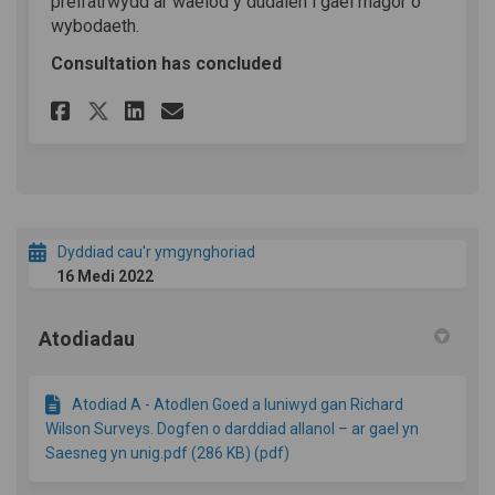
preifatrwydd ar waelod y dudalen i gael rhagor o
wybodaeth.
Consultation has concluded
Rhannu Ymgynghoriad ar Goed
Rhannu Ymgynghoriad ar
E-bost Ymgynghoriad 
Rhannu Ymgynghoriad ar Go
Dyddiad cau'r ymgynghoriad
16 Medi 2022
Atodiadau
Atodiad A - Atodlen Goed a luniwyd gan Richard
Wilson Surveys. Dogfen o darddiad allanol – ar gael yn
Saesneg yn unig.pdf (286 KB) (pdf)