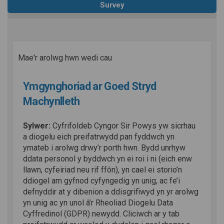
Survey
Mae'r arolwg hwn wedi cau
Ymgynghoriad ar Goed Stryd
Machynlleth
Sylwer:
Cyfrifoldeb Cyngor Sir Powys yw sicrhau
a diogelu eich preifatrwydd pan fyddwch yn
ymateb i arolwg drwy’r porth hwn. Bydd unrhyw
ddata personol y byddwch yn ei roi i ni (eich enw
llawn, cyfeiriad neu rif ffôn), yn cael ei storio’n
ddiogel am gyfnod cyfyngedig yn unig, ac fe’i
defnyddir at y dibenion a ddisgrifiwyd yn yr arolwg
yn unig ac yn unol â’r Rheoliad Diogelu Data
Cyffredinol (GDPR) newydd. Cliciwch ar y tab