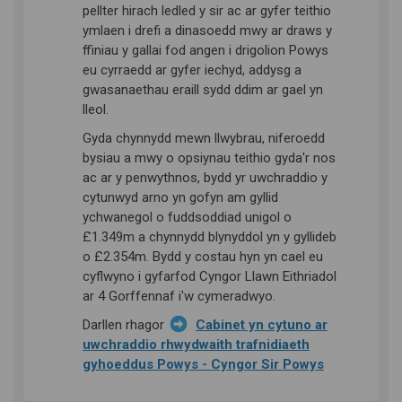
pellter hirach ledled y sir ac ar gyfer teithio
ymlaen i drefi a dinasoedd mwy ar draws y
ffiniau y gallai fod angen i drigolion Powys
eu cyrraedd ar gyfer iechyd, addysg a
gwasanaethau eraill sydd ddim ar gael yn
lleol.
Gyda chynnydd mewn llwybrau, niferoedd
bysiau a mwy o opsiynau teithio gyda'r nos
ac ar y penwythnos, bydd yr uwchraddio y
cytunwyd arno yn gofyn am gyllid
ychwanegol o fuddsoddiad unigol o
£1.349m a chynnydd blynyddol yn y gyllideb
o £2.354m. Bydd y costau hyn yn cael eu
cyflwyno i gyfarfod Cyngor Llawn Eithriadol
ar 4 Gorffennaf i'w cymeradwyo.
Darllen rhagor
Cabinet yn cytuno ar
uwchraddio rhwydwaith trafnidiaeth
(Dolen allan
gyhoeddus Powys - Cyngor Sir Powys