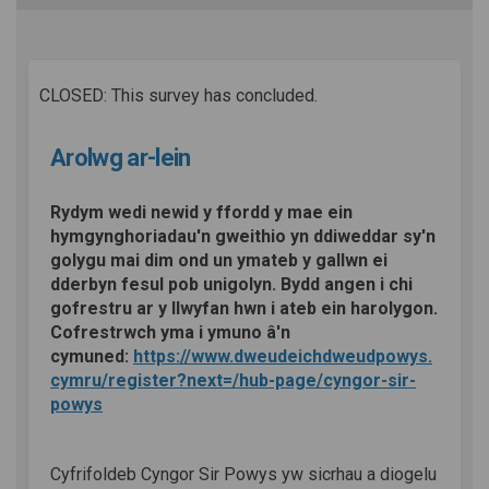
CLOSED: This survey has concluded.
Arolwg ar-lein
Rydym wedi newid y ffordd y mae ein
hymgynghoriadau'n gweithio yn ddiweddar sy'n
golygu mai dim ond un ymateb y gallwn ei
dderbyn fesul pob unigolyn. Bydd angen i chi
gofrestru ar y llwyfan hwn i ateb ein harolygon.
Cofrestrwch yma i ymuno â'n
cymuned:
https://www.dweudeichdweudpowys.
cymru/register?next=/hub-page/cyngor-sir-
powys
Cyfrifoldeb Cyngor Sir Powys yw sicrhau a diogelu