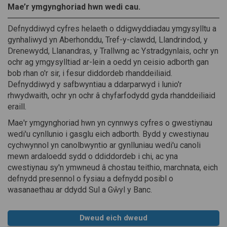
Mae’r ymgynghoriad hwn wedi cau.
Defnyddiwyd cyfres helaeth o ddigwyddiadau ymgysylltu a
gynhaliwyd yn Aberhonddu, Tref-y-clawdd, Llandrindod, y
Drenewydd, Llanandras, y Trallwng ac Ystradgynlais, ochr yn
ochr ag ymgysylltiad ar-lein a oedd yn ceisio adborth gan
bob rhan o'r sir, i fesur diddordeb rhanddeiliaid.
Defnyddiwyd y safbwyntiau a ddarparwyd i lunio'r
rhwydwaith, ochr yn ochr â chyfarfodydd gyda rhanddeiliaid
eraill.
Mae'r ymgynghoriad hwn yn cynnwys cyfres o gwestiynau
wedi'u cynllunio i gasglu eich adborth. Bydd y cwestiynau
cychwynnol yn canolbwyntio ar gynlluniau wedi'u canoli
mewn ardaloedd sydd o ddiddordeb i chi, ac yna
cwestiynau sy'n ymwneud â chostau teithio, marchnata, eich
defnydd presennol o fysiau a defnydd posibl o
wasanaethau ar ddydd Sul a Gŵyl y Banc.
Dweud eich dweud