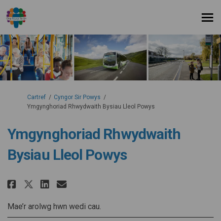
Rydych yma:
Cartref
Cyngor Sir Powys
Ymgynghoriad Rhwydwaith Bysiau Lleol Powys
Ymgynghoriad Rhwydwaith
Bysiau Lleol Powys
Rhannu Ymgynghoriad Rhwydwait
Rhannu Ymgynghoriad Rhwy
E-bost Ymgynghoriad Rh
Rhannu Ymgynghoriad Rhwydw
Mae’r arolwg hwn wedi cau.