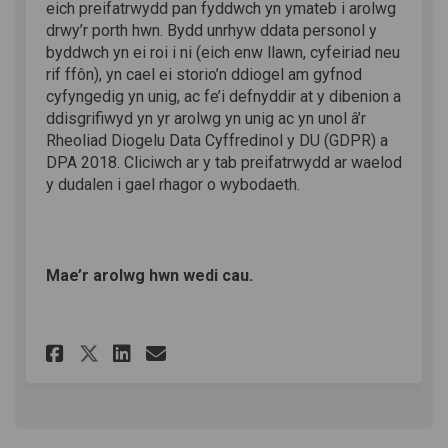
eich preifatrwydd pan fyddwch yn ymateb i arolwg
drwy’r porth hwn. Bydd unrhyw ddata personol y
byddwch yn ei roi i ni (eich enw llawn, cyfeiriad neu
rif ffôn), yn cael ei storio’n ddiogel am gyfnod
cyfyngedig yn unig, ac fe’i defnyddir at y dibenion a
ddisgrifiwyd yn yr arolwg yn unig ac yn unol â’r
Rheoliad Diogelu Data Cyffredinol y DU (GDPR) a
DPA 2018. Cliciwch ar y tab preifatrwydd ar waelod
y dudalen i gael rhagor o wybodaeth.
Mae’r arolwg hwn wedi cau.
Rhannu Arolwg ar-lein ar Fac
Rhannu Arolwg ar-lein A
E-bost Arolwg ar-lein
Rhannu Arolwg ar-lein Ar 