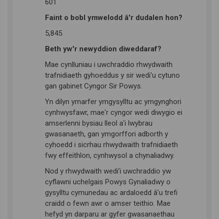
601
Faint o bobl ymwelodd â'r dudalen hon?
5,845
Beth yw'r newyddion diweddaraf?
Mae cynlluniau i uwchraddio rhwydwaith
trafnidiaeth gyhoeddus y sir wedi'u cytuno
gan gabinet Cyngor Sir Powys.
Yn dilyn ymarfer ymgysylltu ac ymgynghori
cynhwysfawr, mae'r cyngor wedi diwygio ei
amserlenni bysiau lleol a'i lwybrau
gwasanaeth, gan ymgorffori adborth y
cyhoedd i sicrhau rhwydwaith trafnidiaeth
fwy effeithlon, cynhwysol a chynaliadwy.
Nod y rhwydwaith wedi'i uwchraddio yw
cyflawni uchelgais Powys Gynaliadwy o
gysylltu cymunedau ac ardaloedd â'u trefi
craidd o fewn awr o amser teithio. Mae
hefyd yn darparu ar gyfer gwasanaethau