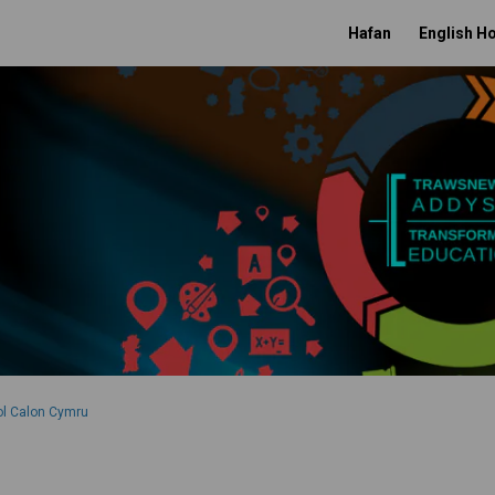
Hafan
English 
gol Calon Cymru