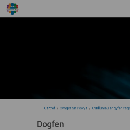
Rydych yma:
Cartref
Cyngor Sir Powys
Cynlluniau ar gyfer Ys
Dogfen