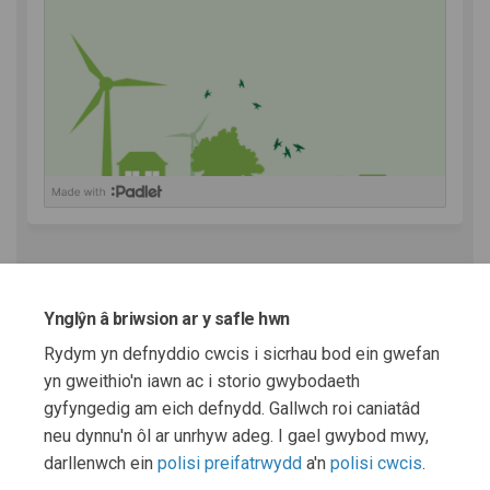
(Dolen allanol)
Prosiectau Cysylltiedig
Ynglŷn â briwsion ar y safle hwn
Prosiectau byw
Rydym yn defnyddio cwcis i sicrhau bod ein gwefan
yn gweithio'n iawn ac i storio gwybodaeth
Oes funud gyda chi?
gyfyngedig am eich defnydd. Gallwch roi caniatâd
neu dynnu'n ôl ar unrhyw adeg. I gael gwybod mwy,
darllenwch ein
polisi preifatrwydd
a'n
polisi cwcis
.