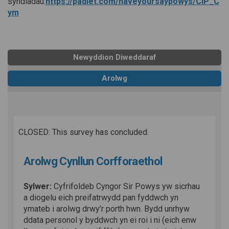
syndiadau:
https://padlet.com/haveyoursaypowys/CIP_C
(Dolen allanol)
ym
Newyddion Diweddaraf
Arolwg
CLOSED: This survey has concluded.
Arolwg Cynllun Corfforaethol
Sylwer:
Cyfrifoldeb Cyngor Sir Powys yw sicrhau
a diogelu eich preifatrwydd pan fyddwch yn
ymateb i arolwg drwy’r porth hwn. Bydd unrhyw
ddata personol y byddwch yn ei roi i ni (eich enw