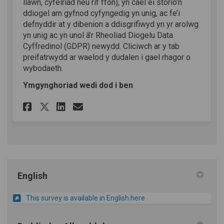
llawn, cyfeiriad neu rif ffôn), yn cael ei storio’n
ddiogel am gyfnod cyfyngedig yn unig, ac fe’i
defnyddir at y dibenion a ddisgrifiwyd yn yr arolwg
yn unig ac yn unol â’r Rheoliad Diogelu Data
Cyffredinol (GDPR) newydd. Cliciwch ar y tab
preifatrwydd ar waelod y dudalen i gael rhagor o
wybodaeth.
Ymgynghoriad wedi dod i ben
Rhannu Arolwg Cynllun Corff
Rhannu Arolwg Cynllun 
E-bost Arolwg Cynllu
Rhannu Arolwg Cynllun Cor
English
This survey is available in English here