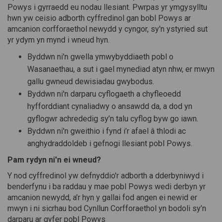
Powys i gyrraedd eu nodau llesiant. Pwrpas yr ymgysylltu
hwn yw ceisio adborth cyffredinol gan bobl Powys ar
amcanion corfforaethol newydd y cyngor, sy'n ystyried sut
yr ydym yn mynd i wneud hyn.
Byddwn ni'n gwella ymwybyddiaeth pobl o
Wasanaethau, a sut i gael mynediad atyn nhw, er mwyn
gallu gwneud dewisiadau gwybodus.
Byddwn ni'n darparu cyflogaeth a chyfleoedd
hyfforddiant cynaliadwy o ansawdd da, a dod yn
gyflogwr achrededig sy’n talu cyflog byw go iawn.
Byddwn ni'n gweithio i fynd i’r afael â thlodi ac
anghydraddoldeb i gefnogi llesiant pobl Powys.
Pam rydyn ni'n ei wneud?
Y nod cyffredinol yw defnyddio'r adborth a dderbyniwyd i
benderfynu i ba raddau y mae pobl Powys wedi derbyn yr
amcanion newydd, a’r hyn y gallai fod angen ei newid er
mwyn i ni sicrhau bod Cynllun Corfforaethol yn bodoli sy’n
darparu ar gyfer pobl Powys