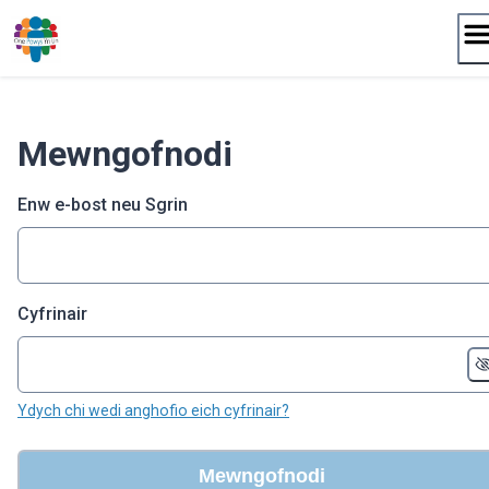
Neidio
i'r
cynnwys
Mewngofnodi
Enw e-bost neu Sgrin
Cyfrinair
Ydych chi wedi anghofio eich cyfrinair?
Mewngofnodi