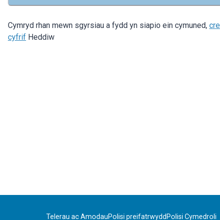
Cymryd rhan mewn sgyrsiau a fydd yn siapio ein cymuned,
cr
cyfrif
Heddiw
Telerau ac Amodau
Polisi preifatrwydd
Polisi Cymedroli