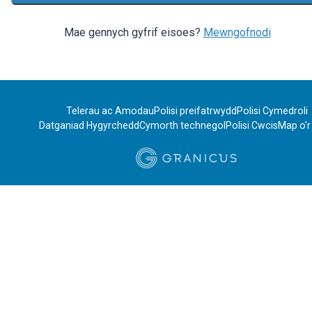
Mae gennych gyfrif eisoes?
Mewngofnodi
Telerau ac Amodau
Polisi preifatrwydd
Polisi Cymedroli
Datganiad Hygyrchedd
Cymorth technegol
Polisi Cwcis
Map o'r