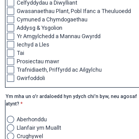
Celfyddydau a Diwylliant
Gwasanaethau Plant, Pobl Ifanc a Theuluoedd
Cymuned a Chymdogaethau
Addysg & Ysgolion
Yr Amgylchedd a Mannau Gwyrdd
Iechyd a Lles
Tai
Prosiectau mawr
Trafnidiaeth, Priffyrdd ac Ailgylchu
Gwirfoddoli
Ym mha un o'r ardaloedd hyn ydych chi'n byw, neu agosaf
* Ofynnol
atynt?
*
Aberhonddu
Llanfair ym Muallt
Crughywel