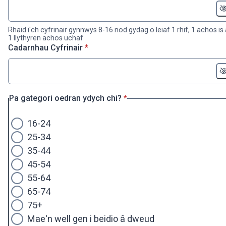
Rhaid i'ch cyfrinair gynnwys 8-16 nod gydag o leiaf 1 rhif, 1 achos is
1 llythyren achos uchaf
* Ofynnol
Cadarnhau Cyfrinair
*
* Ofynnol
Pa gategori oedran ydych chi?
*
16-24
25-34
35-44
45-54
55-64
65-74
75+
Mae'n well gen i beidio â dweud