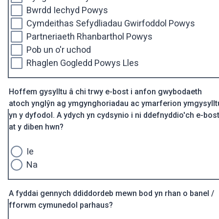
Bwrdd Iechyd Powys
Cymdeithas Sefydliadau Gwirfoddol Powys
Partneriaeth Rhanbarthol Powys
Pob un o'r uchod
Rhaglen Gogledd Powys Lles
Hoffem gysylltu â chi trwy e-bost i anfon gwybodaeth
atoch ynglŷn ag ymgynghoriadau ac ymarferion ymgysyllt
yn y dyfodol. A ydych yn cydsynio i ni ddefnyddio'ch e-bos
at y diben hwn?
Ie
Na
A fyddai gennych ddiddordeb mewn bod yn rhan o banel /
fforwm cymunedol parhaus?