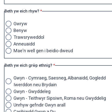
* Ofynnol
Beth yw eich rhyw?
*
Gwryw
Benyw
Trawsryweddol
Anneuaidd
Mae'n well gen i beidio dweud
* Ofynnol
Beth yw eich grŵp ethnig?
*
Gwyn - Cymraeg, Saesneg, Albanaidd, Gogledd
Iwerddon neu Brydain
Gwyn - Gwyddeleg
Gwyn - Teithwyr Sipsiwn, Roma neu Gwyddelig
Unrhyw gefndir Gwyn arall
Caribïaidd Gwyn a Du