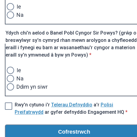
Ie
Na
Ydych chi'n aelod o Banel Pobl Cyngor Sir Powys? (grŵp o
breswylwyr sy'n cymryd rhan mewn arolygon a chyfleoedd
eraill i fynegi eu barn ar wasanaethau'r cyngor a materion
* Ofynnol
eraill sy'n ymwneud â byw yn Powys)
*
Ie
Na
Ddim yn siwr
Rwy'n cytuno i'r
Telerau Defnyddio
a'r
Polisi
* Ofy
Preifatrwydd
ar gyfer defnyddio Engagement HQ
*
Cofrestrwch