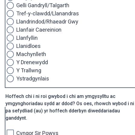
Gelli Gandryll/Talgarth
Tref-y-clawdd/Llanandras
Llandrindod/Rhaeadr Gwy
Llanfair Caereinion
Llanfyllin
Llanidloes
Machynlleth
Y Drenewydd
Y Trallwng
Ystradgynlais
Hoffech chi i ni roi gwybod i chi am ymgysylltu ac
ymgynghoriadau sydd ar ddod? Os oes, rhowch wybod i ni
pa sefydliad (au) yr hoffech dderbyn diweddariadau
ganddynt.
Cyngor Sir Powys