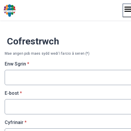
Neidio
i'r
cynnwys
Cofrestrwch
Mae angen pob maes sydd wedi'i farcio â seren (*)
* Ofynnol
Enw Sgrin
*
* Ofynnol
E-bost
*
* Ofynnol
Cyfrinair
*