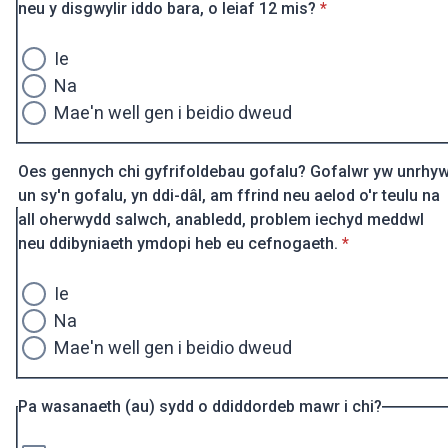
* Ofynnol
neu y disgwylir iddo bara, o leiaf 12 mis?
*
Ie
Na
Mae'n well gen i beidio dweud
Oes gennych chi gyfrifoldebau gofalu? Gofalwr yw unrhy
un sy'n gofalu, yn ddi-dâl, am ffrind neu aelod o'r teulu na
all oherwydd salwch, anabledd, problem iechyd meddwl
* Ofynnol
neu ddibyniaeth ymdopi heb eu cefnogaeth.
*
Ie
Na
Mae'n well gen i beidio dweud
Pa wasanaeth (au) sydd o ddiddordeb mawr i chi?