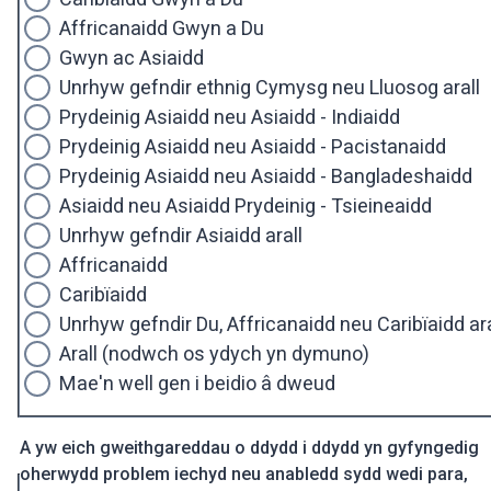
Affricanaidd Gwyn a Du
Gwyn ac Asiaidd
Unrhyw gefndir ethnig Cymysg neu Lluosog arall
Prydeinig Asiaidd neu Asiaidd - Indiaidd
Prydeinig Asiaidd neu Asiaidd - Pacistanaidd
Prydeinig Asiaidd neu Asiaidd - Bangladeshaidd
Asiaidd neu Asiaidd Prydeinig - Tsieineaidd
Unrhyw gefndir Asiaidd arall
Affricanaidd
Caribïaidd
Unrhyw gefndir Du, Affricanaidd neu Caribïaidd ara
Arall (nodwch os ydych yn dymuno)
Mae'n well gen i beidio â dweud
A yw eich gweithgareddau o ddydd i ddydd yn gyfyngedig
oherwydd problem iechyd neu anabledd sydd wedi para,