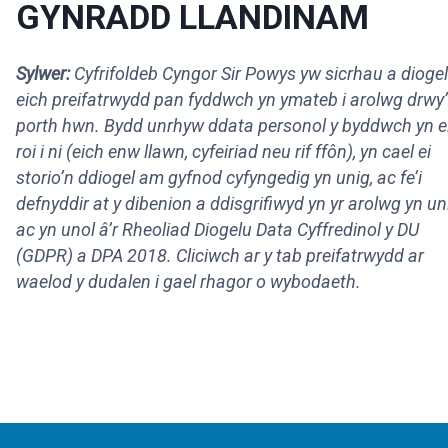
GYNRADD LLANDINAM
Sylwer:
Cyfrifoldeb Cyngor Sir Powys yw sicrhau a dioge
eich preifatrwydd pan fyddwch yn ymateb i arolwg drwy’
porth hwn. Bydd unrhyw ddata personol y byddwch yn e
roi i ni (eich enw llawn, cyfeiriad neu rif ffôn), yn cael ei
storio’n ddiogel am gyfnod cyfyngedig yn unig, ac fe’i
defnyddir at y dibenion a ddisgrifiwyd yn yr arolwg yn un
ac yn unol â’r Rheoliad Diogelu Data Cyffredinol y DU
(GDPR) a DPA 2018. Cliciwch ar y tab preifatrwydd ar
waelod y dudalen i gael rhagor o wybodaeth.