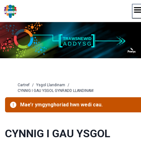
Neidio
i'r
cynnwys
Cartref
/
Ysgol Llandinam
/
CYNNIG I GAU YSGOL GYNRADD LLANDINAM
Mae’r ymgynghoriad hwn wedi cau.
CYNNIG I GAU YSGOL