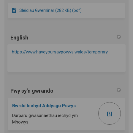
Sleidiau Gweminar (282 KB) (pdf)
English
https://www.haveyoursaypowys.wales/temporary
Pwy sy'n gwrando
Bwrdd Iechyd Addysgu Powys
BI
Darparu gwasanaethau iechyd ym
Mhowys