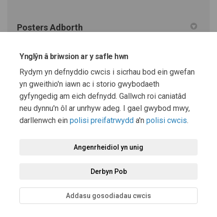
Posters Adborth
Ynglŷn â briwsion ar y safle hwn
POSTER MIU_cy.png (1.38 MB) (png)
Rydym yn defnyddio cwcis i sicrhau bod ein gwefan
yn gweithio'n iawn ac i storio gwybodaeth
POSTER R2G_cy.png (1.35 MB) (png)
gyfyngedig am eich defnydd. Gallwch roi caniatâd
neu dynnu'n ôl ar unrhyw adeg. I gael gwybod mwy,
darllenwch ein
polisi preifatrwydd
a'n
polisi cwcis
.
Telerau ac Amodau
Polisi preifatrwydd
Polisi Cymedroli
Angenrheidiol yn unig
Datganiad Hygyrchedd
Cymorth technegol
Polisi Cwcis
Derbyn Pob
Map o'r safle
Addasu gosodiadau cwcis