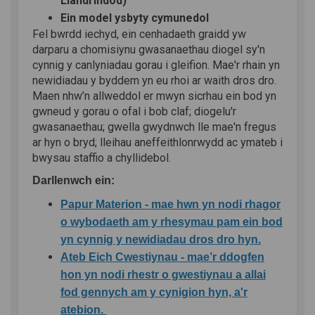
Llandrindod)
Ein model ysbyty cymunedol
Fel bwrdd iechyd, ein cenhadaeth graidd yw
darparu a chomisiynu gwasanaethau diogel sy'n
cynnig y canlyniadau gorau i gleifion. Mae'r rhain
yn
newidiadau y byddem yn eu rhoi ar waith
dros dro.
Maen nhw’n allweddol er mwyn sicrhau ein bod yn
gwneud y gorau o ofal i bob claf; diogelu'r
gwasanaethau; gwella gwydnwch lle mae'n fregus
ar hyn o bryd; lleihau aneffeithlonrwydd ac ymateb i
bwysau staffio a chyllidebol.
Darllenwch ein:
Papur Materion - mae hwn yn nodi rhagor
o wybodaeth am y rhesymau pam ein bod
yn cynnig y newidiadau dros dro hyn.
Ateb Eich Cwestiynau - mae’r ddogfen
hon yn nodi rhestr o gwestiynau a allai
fod gennych am y cynigion hyn, a'r
atebion.