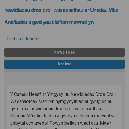
newidiadau dros dro i wasanaethau ar Unedau Mân
Anafiadau a gwelyau cleifion mewnol yn
Parhau i ddarllen
News feed
Arolwg
Y Camau Nesaf ar Ymgysylltu Newidiadau Dros Dro i
Wasanaethau Mae ein hymgysylltiad ar gynigion ar
gyfer rhai newidiadau dros dro i wasanaethau ar
Unedau Mân Anafiadau a gwelyau cleifion mewnol yn
ysbytai cymunedol Powys bellach wedi cau. Mae'r