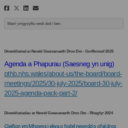
Rhannu Gofyn eich barn ar newi
Rhannu Gofyn eich barn ar
E-bost Gofyn eich barn 
Rhannu Gofyn eich barn ar ne
Mae'r ymgysylltu wedi dod i ben.
Diweddariad ar Newid Gwasanaeth Dros Dro - Gorffennaf 2025
Agenda a Phapurau (Saesneg yn unig)
pthb.nhs.wales/about-us/the-board/board-
meetings/2025/30-july-2025/board-30-july-
(Dolen allanol)
2025-agenda-pack-part-2/
Diweddariadau ar Newid Gwasanaeth Dros Dro - Rhagfyr 2024
Cleifion ym Mhowys i elwa o fodel newydd o ofal dros