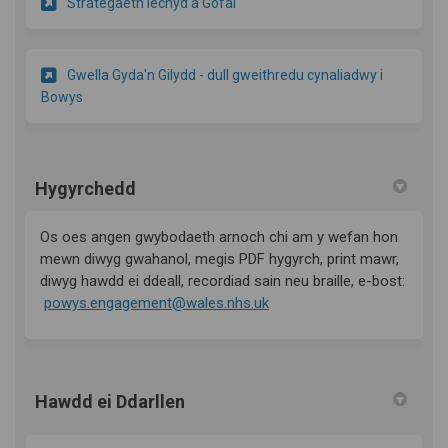
(Dolen allanol)
Strategaeth Iechyd a Gofal
Gwella Gyda'n Gilydd - dull gweithredu cynaliadwy i
Bowys
Hygyrchedd
Os oes angen gwybodaeth arnoch chi am y wefan hon
mewn diwyg gwahanol, megis PDF hygyrch, print mawr,
diwyg hawdd ei ddeall, recordiad sain neu braille, e-bost:
(Dolen allanol)
powys.engagement@wales.nhs.uk
Hawdd ei Ddarllen