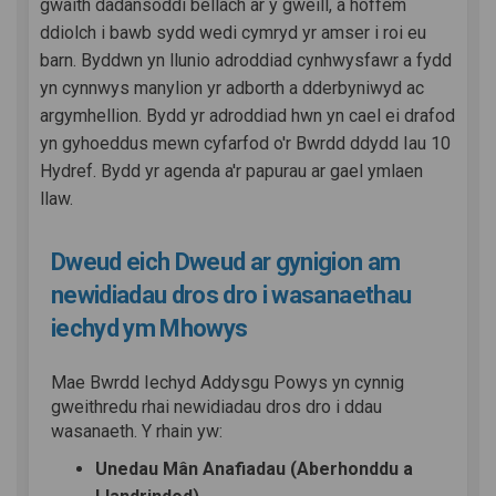
gwaith dadansoddi bellach ar y gweill, a hoffem
ddiolch i bawb sydd wedi cymryd yr amser i roi eu
barn. Byddwn yn llunio adroddiad cynhwysfawr a fydd
yn cynnwys manylion yr adborth a dderbyniwyd ac
argymhellion. Bydd yr adroddiad hwn yn cael ei drafod
yn gyhoeddus mewn cyfarfod o'r Bwrdd ddydd Iau 10
Hydref. Bydd yr agenda a'r papurau ar gael ymlaen
llaw.
Dweud eich Dweud ar gynigion am
newidiadau dros dro i wasanaethau
iechyd ym Mhowys
Mae Bwrdd Iechyd Addysgu Powys yn cynnig
gweithredu rhai newidiadau dros dro i ddau
wasanaeth. Y rhain yw:
Unedau Mân Anafiadau (Aberhonddu a