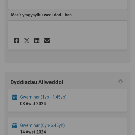
Mae'r ymgysylltu wedi dod i ben.
Rhannu Dweud eich Dweud ar 
Rhannu Dweud eich Dweu
E-bost Dweud eich Dw
Rhannu Dweud eich Dweud a
Dyddiadau Allweddol
Gweminar (1yp - 1.45yp)
08 Awst 2024
Gweminar (6yh-6.45yh)
14 Awst 2024