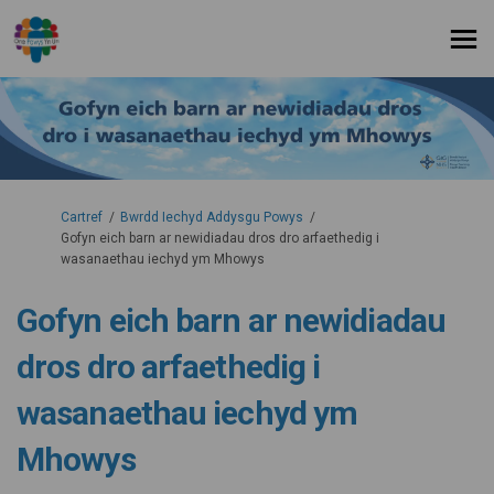
Rydych yma:
Cartref
Bwrdd Iechyd Addysgu Powys
Gofyn eich barn ar newidiadau dros dro arfaethedig i
wasanaethau iechyd ym Mhowys
Gofyn eich barn ar newidiadau
dros dro arfaethedig i
wasanaethau iechyd ym
Mhowys