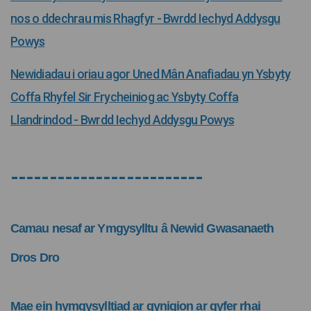
nos o ddechrau mis Rhagfyr - Bwrdd Iechyd Addysgu
(Dolen allanol)
Powys
Newidiadau i oriau agor Uned Mân Anafiadau yn Ysbyty
Coffa Rhyfel Sir Frycheiniog ac Ysbyty Coffa
(Dolen alla
Llandrindod - Bwrdd Iechyd Addysgu Powys
-------------------------
Camau nesaf ar Ymgysylltu â Newid Gwasanaeth
Dros Dro
Mae ein hymgysylltiad ar gynigion ar gyfer rhai